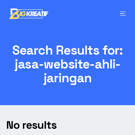
Search Results for:
jasa-website-ahli-
jaringan
No results