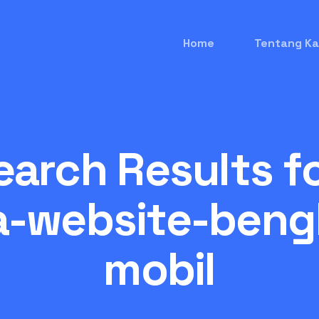
Home
Tentang Ka
earch Results fo
a-website-beng
mobil