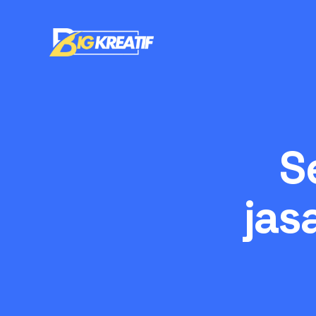
S
jas