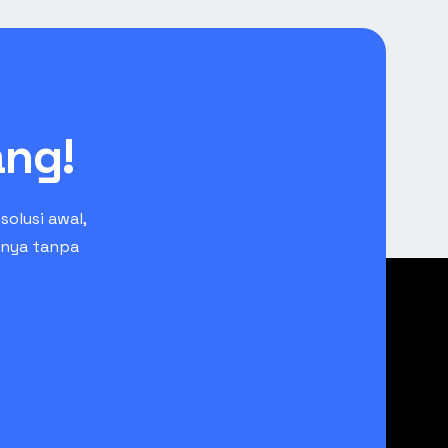
ang!
olusi awal,
anya tanpa