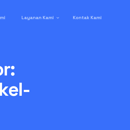
mi
Layanan Kami
Kontak Kami
Jasa Pembuatan Website
r:
Jasa Iklan Google Ads
Jasa Seo (Search Engine Optimization)
kel-
Jasa Listing Produk di GetYourGuide
Jasa Kelola Instagram
Jasa Backlink Berkualitas
Jual Domain Expired