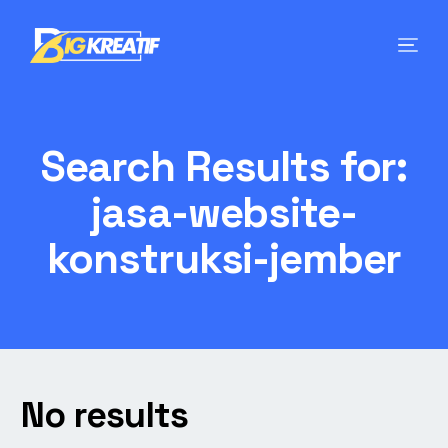
Search Results for:
jasa-website-
konstruksi-jember
No results