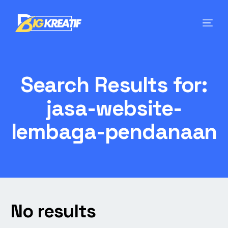
Search Results for:
jasa-website-
lembaga-pendanaan
No results