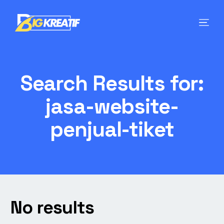
Search Results for:
jasa-website-
penjual-tiket
No results