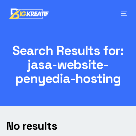
Search Results for:
jasa-website-
penyedia-hosting
No results