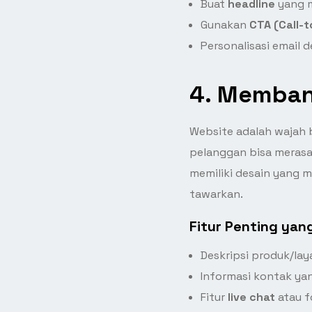
Buat
headline
yang m
Gunakan
CTA (Call-t
Personalisasi email
4.
Membang
Website adalah wajah b
pelanggan bisa merasa 
memiliki desain yang 
tawarkan.
Fitur Penting yan
Deskripsi produk/la
Informasi kontak ya
Fitur
live chat
atau f