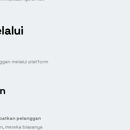
alui
ggan melalui platform
an
atkan pelanggan
an, mereka biasanya