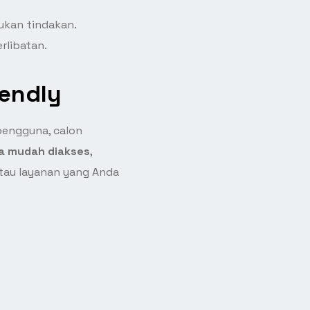
ukan tindakan.
rlibatan.
endly
pengguna, calon
a mudah diakses
,
atau layanan yang Anda