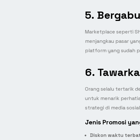
5.
Bergabu
Marketplace seperti S
menjangkau pasar yang
platform yang sudah 
6.
Tawarka
Orang selalu tertarik
untuk menarik perhatia
strategi di media sosia
Jenis Promosi yan
Diskon waktu terba