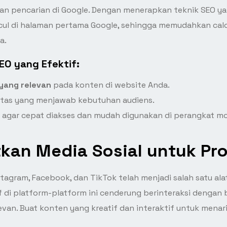
n pencarian di Google. Dengan menerapkan teknik SEO ya
cul di halaman pertama Google, sehingga memudahkan cal
a.
EO yang Efektif:
 yang relevan
pada konten di website Anda.
itas yang menjawab kebutuhan audiens.
e agar cepat diakses dan mudah digunakan di perangkat mo
kan Media Sosial untuk Pr
nstagram, Facebook, dan TikTok telah menjadi salah satu al
f di platform-platform ini cenderung berinteraksi dengan 
evan. Buat konten yang kreatif dan interaktif untuk menar