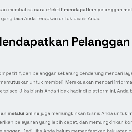
a akan membahas
cara efektif mendapatkan pelanggan mela
yang bisa Anda terapkan untuk bisnis Anda.
endapatkan Pelanggan O
kompetitif, dan pelanggan sekarang cenderung mencari la
memutuskan untuk membeli. Mereka akan mencari informasi
etplace. Jika bisnis Anda tidak hadir di platform ini, Anda 
n melalui online
juga memungkinkan bisnis Anda untuk
m
erikan pelayanan yang lebih cepat, dan memungkinkan kom
langgan. Jadi, jika Anda belum memanfaatkan kekuatan on