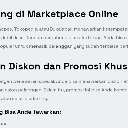
ng di Marketplace Online
hopee, Tokopedia, atau Bukalapak menawarkan kesempatan
 lebih luas. Dengan bergabung di marketplace, Anda bis
populer untuk
menarik pelanggan
yang sudah terbiasa berb
n Diskon dan Promosi Khu
 dengan penawaran spesial. Anda bisa menawarkan diskon a
n calon pelanggan. Selain itu, promosi ini bisa Anda kom
l atau email marketing.
g Bisa Anda Tawarkan:
tas
.