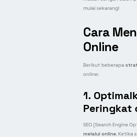
mulai sekarang!
Cara Men
Online
Berikut beberapa
stra
online:
1.
Optimal
Peringkat 
SEO (Search Engine Op
melalui online
. Ketika