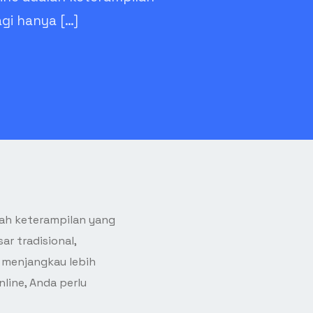
gi hanya […]
ah keterampilan yang
ar tradisional,
a menjangkau lebih
line, Anda perlu