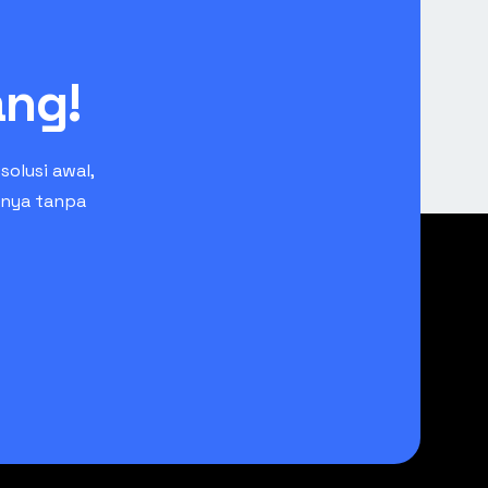
ang!
olusi awal,
anya tanpa