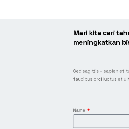
Mari kita cari t
meningkatkan bis
Sed sagittis – sapien et t
faucibus orci luctus et ul
Name