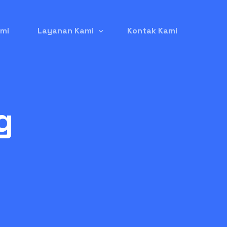
mi
Layanan Kami
Kontak Kami
Jasa Pembuatan Website
g
Jasa Iklan Google Ads
Jasa Seo (Search Engine Optimization)
Jasa Listing Produk di GetYourGuide
Jasa Kelola Instagram
Jasa Backlink Berkualitas
Jual Domain Expired