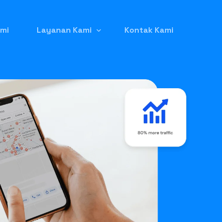
mi
Layanan Kami
Kontak Kami
Jasa Pembuatan Website
Jasa Iklan Google Ads
Jasa Seo (Search Engine Optimization)
Jasa Listing Produk di GetYourGuide
Jasa Kelola Instagram
Jasa Backlink Berkualitas
Jual Domain Expired