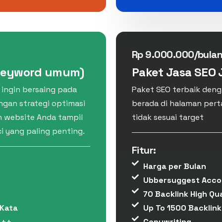
Rp 9.000.000/bula
Keyword umum)
Paket Jasa SEO
g ingin bersaing pada
Paket SEO terbaik den
ngan strategi optimasi
berada di halaman pert
n website Anda tampil
tidak sesuai target
ci yang paling penting.
Fitur:
Harga per Bulan
Ubbersuggest Acco
70 Backlink High Qua
 Kata
Up To 1500 Backlink
 ++
Copywriting