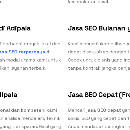
n.
kesepakatan awal.
di Adipala
Jasa SEO Bulanan y
berbagai proyek lokal dan
Kami menyediakan pilihan
p
jasa SEO terpercaya
di
dapat disesuaikan dengan t
alah modal utama kami untuk
Cocok untuk bisnis yang in
kan layanan terbaik.
tanpa kontrak jangka panj
dipala
Jasa SEO Cepat (Fre
ional dan kompeten
, kami
Mencari
jasa SEO cepat
yan
 analisa mendalam, teknik
solusi SEO yang cepat dan 
 yang transparan. Hasil yang
Anda mendapat peringkat le