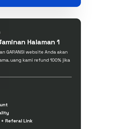
n
 Jaminan Halaman 1
gan GARANSI website Anda akan
ama. uang kami refund 100% jika
unt
lity
 + Referal Link