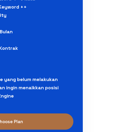
 Keyword ++
ity
 Bulan
Kontrak
te yang belum melakukan
n ingin menaikkan posisi
Engine
hoose Plan