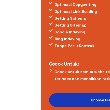
Optimasi Copywriting
Optimasi Link Building
Setting Schema
Setting Sitemap
Google Indexing
Bing Indexing
Tanpa Perlu Kontrak
Cocok Untuk:
Cocok untuk semua website
terindex dan menaikkan rati
Choose Pl