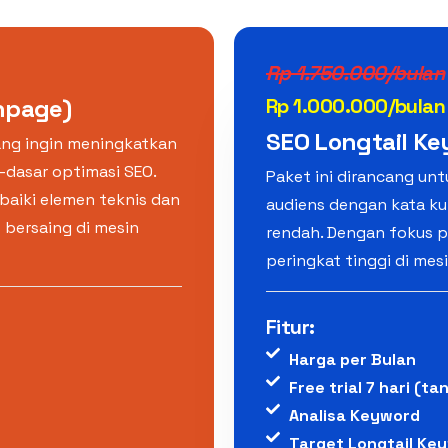
Rp 1.750.000/bulan
Onpage)
Rp 1.000.000/bulan
SEO Longtail Ke
ang ingin meningkatkan
r-dasar optimasi SEO.
Paket ini dirancang unt
aiki elemen teknis dan
audiens dengan kata ku
 bersaing di mesin
rendah. Dengan fokus p
peringkat tinggi di mes
Fitur:
Harga per Bulan
Free trial 7 hari (ta
Analisa Keyword
Target Longtail Key