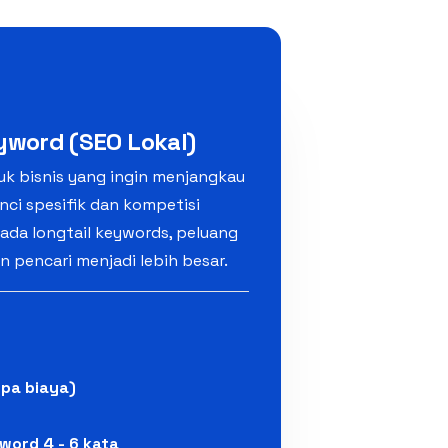
yword (SEO Lokal)
uk bisnis yang ingin menjangkau
nci spesifik dan kompetisi
ada longtail keywords, peluang
in pencari menjadi lebih besar.
npa biaya)
word 4 - 6 kata