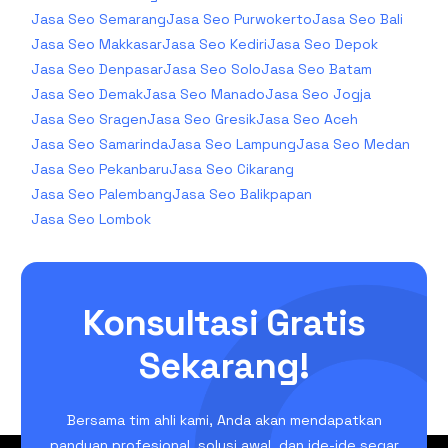
Jasa Seo Semarang
Jasa Seo Purwokerto
Jasa Seo Bali
Jasa Seo Makkasar
Jasa Seo Kediri
Jasa Seo Depok
Jasa Seo Denpasar
Jasa Seo Solo
Jasa Seo Batam
Jasa Seo Demak
Jasa Seo Manado
Jasa Seo Jogja
Jasa Seo Sragen
Jasa Seo Gresik
Jasa Seo Aceh
Jasa Seo Samarinda
Jasa Seo Lampung
Jasa Seo Medan
Jasa Seo Pekanbaru
Jasa Seo Cikarang
Jasa Seo Palembang
Jasa Seo Balikpapan
Jasa Seo Lombok
Konsultasi Gratis
Sekarang!
Bersama tim ahli kami, Anda akan mendapatkan
panduan profesional, solusi awal, dan ide-ide segar