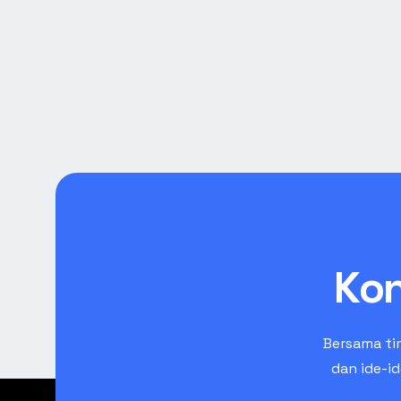
Kon
Bersama ti
dan ide-i