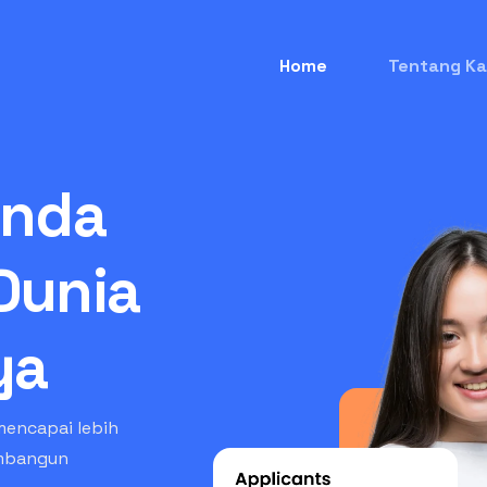
Home
Tentang Ka
Anda
Dunia
ya
mencapai lebih
embangun