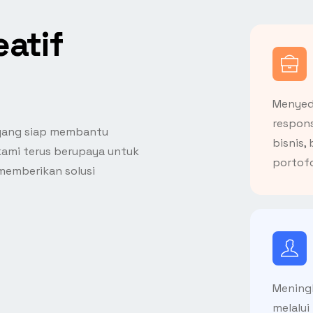
eatif
Menyed
respons
g yang siap membantu
bisnis,
kami terus berupaya untuk
portofo
emberikan solusi
Meningk
melalui