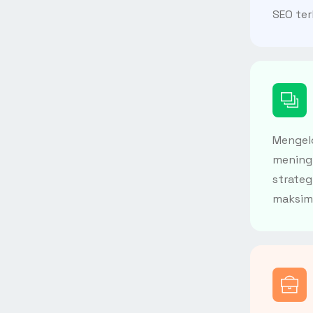
SEO ter
Mengel
meningk
strateg
maksima