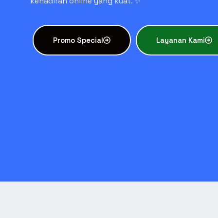
kehadiran online yang kuat. ✨
Promo Special
Layanan Kami