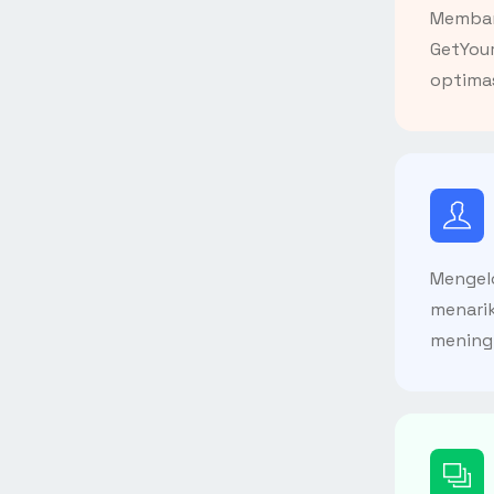
Memban
GetYour
optimas
Mengelo
menari
meningk