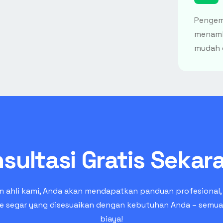
Pengem
menamba
mudah 
sultasi Gratis Sekar
m ahli kami, Anda akan mendapatkan panduan profesional, s
de segar yang disesuaikan dengan kebutuhan Anda – semu
biaya!