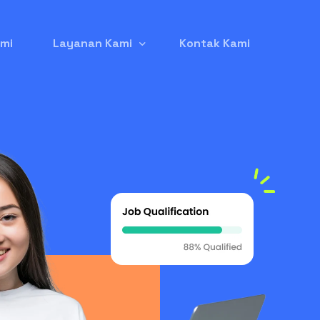
mi
Layanan Kami
Kontak Kami
Jasa Pembuatan Website
Jasa Iklan Google Ads
Jasa Seo (Search Engine Optimization)
Jasa Listing Produk di GetYourGuide
Jasa Kelola Instagram
Jasa Backlink Berkualitas
Jual Domain Expired