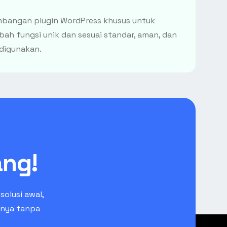
bangan plugin WordPress khusus untuk
h fungsi unik dan sesuai standar, aman, dan
digunakan.
ang!
olusi awal,
anya tanpa