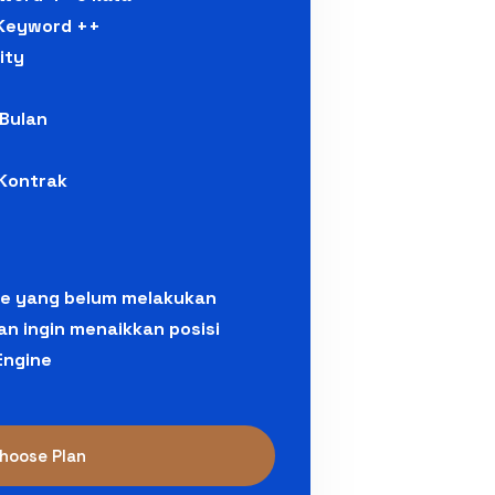
 Keyword ++
ity
 Bulan
Kontrak
te yang belum melakukan
n ingin menaikkan posisi
Engine
hoose Plan