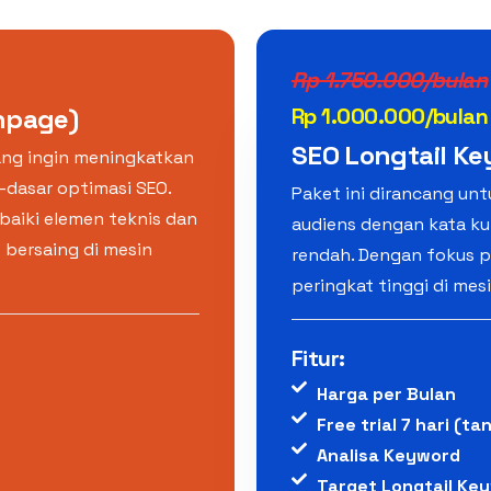
Rp 1.750.000/bulan
Onpage)
Rp 1.000.000/bulan
SEO Longtail Ke
ang ingin meningkatkan
r-dasar optimasi SEO.
Paket ini dirancang unt
aiki elemen teknis dan
audiens dengan kata ku
 bersaing di mesin
rendah. Dengan fokus p
peringkat tinggi di mes
Fitur:
Harga per Bulan
Free trial 7 hari (ta
Analisa Keyword
Target Longtail Key