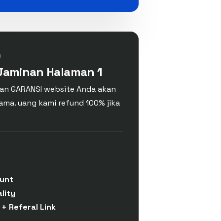
n
 Jaminan Halaman 1
gan GARANSI website Anda akan
ama. uang kami refund 100% jika
unt
lity
 + Referal Link