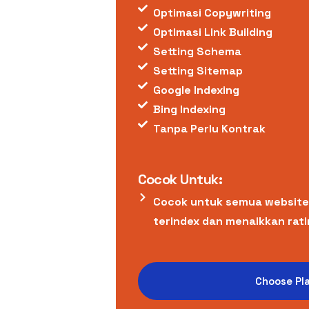
Optimasi Copywriting
Optimasi Link Building
Setting Schema
Setting Sitemap
Google Indexing
Bing Indexing
Tanpa Perlu Kontrak
Cocok Untuk:
Cocok untuk semua website
terindex dan menaikkan rati
Choose Pl