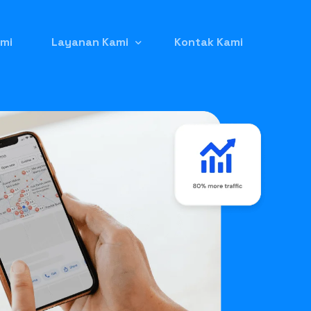
mi
Layanan Kami
Kontak Kami
Jasa Pembuatan Website
Jasa Iklan Google Ads
Jasa Seo (Search Engine Optimization)
Jasa Listing Produk di GetYourGuide
Jasa Kelola Instagram
Jasa Backlink Berkualitas
Jual Domain Expired