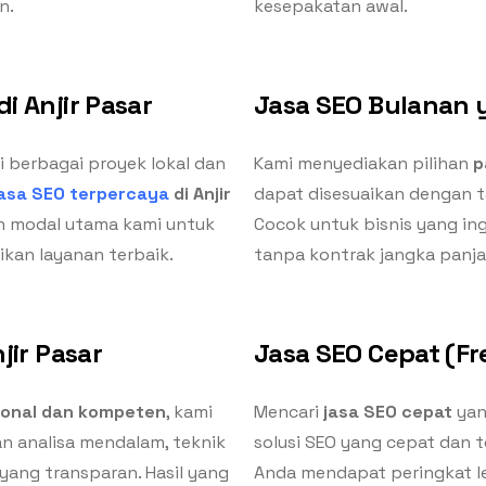
n.
kesepakatan awal.
i Anjir Pasar
Jasa SEO Bulanan y
berbagai proyek lokal dan
Kami menyediakan pilihan
p
jasa SEO terpercaya
di Anjir
dapat disesuaikan dengan t
ah modal utama kami untuk
Cocok untuk bisnis yang in
kan layanan terbaik.
tanpa kontrak jangka panj
jir Pasar
Jasa SEO Cepat (Fre
ional dan kompeten
, kami
Mencari
jasa SEO cepat
yan
 analisa mendalam, teknik
solusi SEO yang cepat dan 
 yang transparan. Hasil yang
Anda mendapat peringkat le