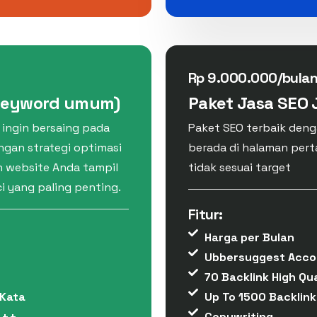
Rp 9.000.000/bula
Keyword umum)
Paket Jasa SEO
g ingin bersaing pada
Paket SEO terbaik den
ngan strategi optimasi
berada di halaman pert
n website Anda tampil
tidak sesuai target
ci yang paling penting.
Fitur:
Harga per Bulan
Ubbersuggest Acco
70 Backlink High Qua
 Kata
Up To 1500 Backlink
 ++
Copywriting