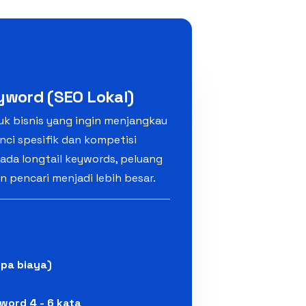
yword (SEO Lokal)
uk bisnis yang ingin menjangkau
nci spesifik dan kompetisi
ada longtail keywords, peluang
in pencari menjadi lebih besar.
npa biaya)
word 4 - 6 kata