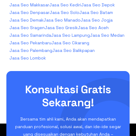
Jasa Seo Makkasar
Jasa Seo Kediri
Jasa Seo Depok
Jasa Seo Denpasar
Jasa Seo Solo
Jasa Seo Batam
Jasa Seo Demak
Jasa Seo Manado
Jasa Seo Jogja
Jasa Seo Sragen
Jasa Seo Gresik
Jasa Seo Aceh
Jasa Seo Samarinda
Jasa Seo Lampung
Jasa Seo Medan
Jasa Seo Pekanbaru
Jasa Seo Cikarang
Jasa Seo Palembang
Jasa Seo Balikpapan
Jasa Seo Lombok
Konsultasi Gratis
Sekarang!
Bersama tim ahli kami, Anda akan mendapatkan
panduan profesional, solusi awal, dan ide-ide segar
yang disesuaikan dengan kebutuhan Anda –