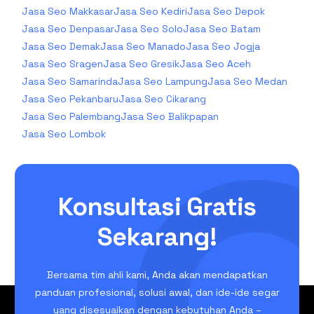
Jasa Seo Makkasar
Jasa Seo Kediri
Jasa Seo Depok
Jasa Seo Denpasar
Jasa Seo Solo
Jasa Seo Batam
Jasa Seo Demak
Jasa Seo Manado
Jasa Seo Jogja
Jasa Seo Sragen
Jasa Seo Gresik
Jasa Seo Aceh
Jasa Seo Samarinda
Jasa Seo Lampung
Jasa Seo Medan
Jasa Seo Pekanbaru
Jasa Seo Cikarang
Jasa Seo Palembang
Jasa Seo Balikpapan
Jasa Seo Lombok
Konsultasi Gratis
Sekarang!
Bersama tim ahli kami, Anda akan mendapatkan
panduan profesional, solusi awal, dan ide-ide segar
yang disesuaikan dengan kebutuhan Anda –