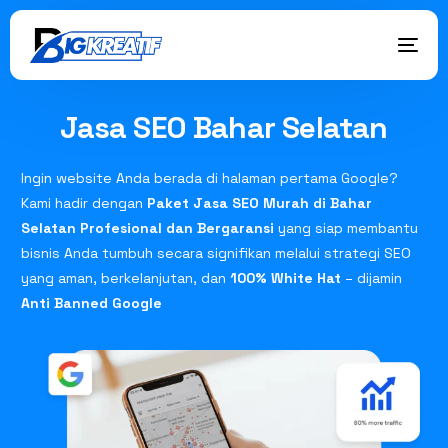
Jasa SEO Bahar Selatan
Ingin website Anda berada di halaman pertama Google?
Kami hadir dengan
Paket Jasa SEO Murah di Bahar
Selatan Profesional dan Bergaransi
yang siap membantu
bisnis Anda tumbuh secara signifikan melalui strategi SEO
yang aman, berkelanjutan, dan
100% White Hat
– dijamin
Anti Banned Google