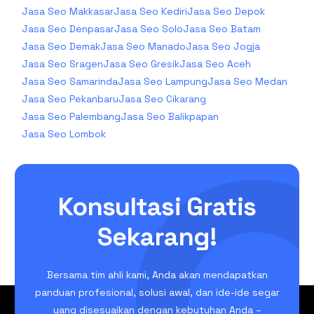
Jasa Seo Makkasar
Jasa Seo Kediri
Jasa Seo Depok
Jasa Seo Denpasar
Jasa Seo Solo
Jasa Seo Batam
Jasa Seo Demak
Jasa Seo Manado
Jasa Seo Jogja
Jasa Seo Sragen
Jasa Seo Gresik
Jasa Seo Aceh
Jasa Seo Samarinda
Jasa Seo Lampung
Jasa Seo Medan
Jasa Seo Pekanbaru
Jasa Seo Cikarang
Jasa Seo Palembang
Jasa Seo Balikpapan
Jasa Seo Lombok
Konsultasi Gratis
Sekarang!
Bersama tim ahli kami, Anda akan mendapatkan
panduan profesional, solusi awal, dan ide-ide segar
yang disesuaikan dengan kebutuhan Anda –