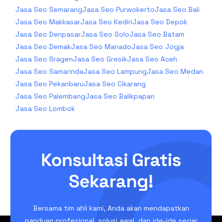
Jasa Seo Semarang
Jasa Seo Purwokerto
Jasa Seo Bali
Jasa Seo Makkasar
Jasa Seo Kediri
Jasa Seo Depok
Jasa Seo Denpasar
Jasa Seo Solo
Jasa Seo Batam
Jasa Seo Demak
Jasa Seo Manado
Jasa Seo Jogja
Jasa Seo Sragen
Jasa Seo Gresik
Jasa Seo Aceh
Jasa Seo Samarinda
Jasa Seo Lampung
Jasa Seo Medan
Jasa Seo Pekanbaru
Jasa Seo Cikarang
Jasa Seo Palembang
Jasa Seo Balikpapan
Jasa Seo Lombok
Konsultasi Gratis
Sekarang!
Bersama tim ahli kami, Anda akan mendapatkan
panduan profesional, solusi awal, dan ide-ide segar