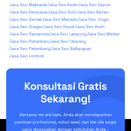
Jasa Seo Makkasar
Jasa Seo Kediri
Jasa Seo Depok
Jasa Seo Denpasar
Jasa Seo Solo
Jasa Seo Batam
Jasa Seo Demak
Jasa Seo Manado
Jasa Seo Jogja
Jasa Seo Sragen
Jasa Seo Gresik
Jasa Seo Aceh
Jasa Seo Samarinda
Jasa Seo Lampung
Jasa Seo Medan
Jasa Seo Pekanbaru
Jasa Seo Cikarang
Jasa Seo Palembang
Jasa Seo Balikpapan
Jasa Seo Lombok
Konsultasi Gratis
Sekarang!
Bersama tim ahli kami, Anda akan mendapatkan
panduan profesional, solusi awal, dan ide-ide segar
yang disesuaikan dengan kebutuhan Anda –